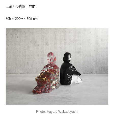
エポキシ樹脂、FRP
80h × 200w × 50d cm
Hayato Wakabayashi